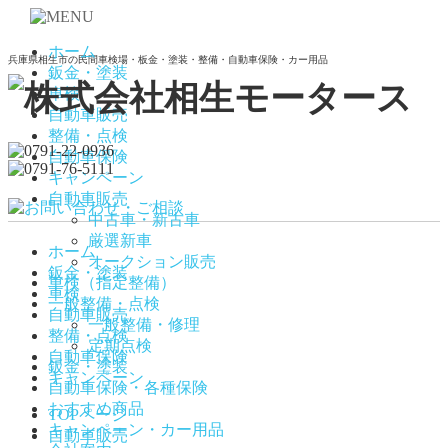
ホーム
兵庫県相生市の民間車検場・板金・塗装・整備・自動車保険・カー用品
鈑金・塗装
車検
自動車販売
整備・点検
自動車保険
キャンペーン
自動車販売
中古車・新古車
厳選新車
ホーム
オークション販売
鈑金・塗装
車検（指定整備）
車検
一般整備・点検
自動車販売
一般整備・修理
整備・点検
定期点検
自動車保険
鈑金・塗装
キャンペーン
自動車保険・各種保険
おすすめ商品
TOPページ
キャンペーン・カー用品
自動車販売